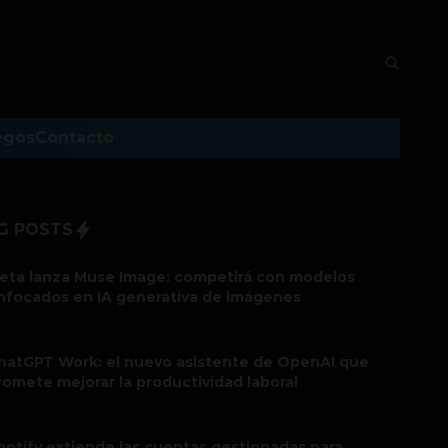
egos
Contacto
G POSTS
eta lanza Muse Image: competirá con modelos
nfocados en IA generativa de imágenes
hatGPT Work: el nuevo asistente de OpenAI que
romete mejorar la productividad laboral
potify extiende las cuentas gestionadas para