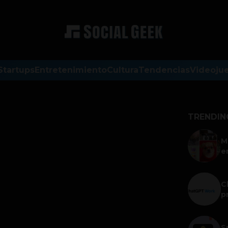
Startups
Entretenimiento
Cultura
Tendencias
Videoju
TRENDIN
M
e
C
p
S