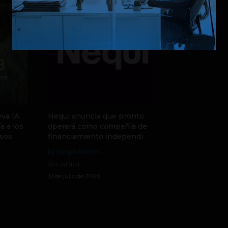
va IA
Nequi anuncia que pronto
a a los
operará como compañía de
sos
financiamiento independi
by Sergio Ramos
Actualidad
31 de julio de 2026