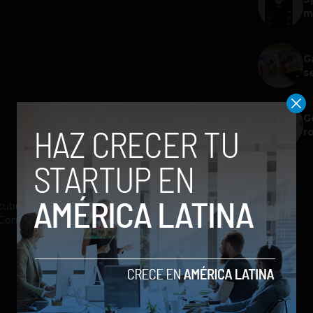
m
G
s
G
r
ubrimiento a la industria tecnológica y el
st Company México, Entrepreneur Magazine