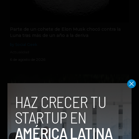
Parte de un cohete de Elon Musk chocó contra la
Luna tras más de un año a la deriva
by Social Geek
Actualidad
6 de agosto de 2026