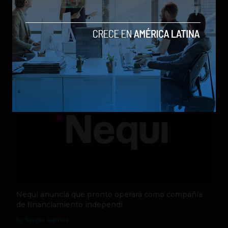
Qwen 3.8-Max, la nueva IA de Alibaba que desafía a
los modelos más poderosos
by Sergio Ramos
Actualidad
5 de agosto de 2026
Nequi anuncia que pronto operará como compañía
de financiamiento independi
by Sergio Ramos