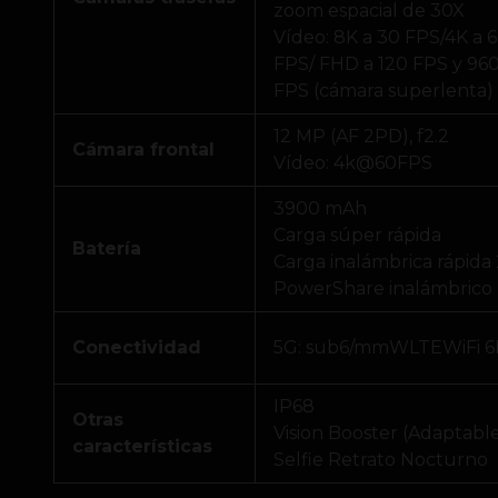
zoom espacial de 30X
Vídeo: 8K a 30 FPS/4K a 
FPS/ FHD a 120 FPS y 96
FPS (cámara superlenta)
12 MP (AF 2PD), f2.2
Cámara frontal
Vídeo: 4k@60FPS
3900 mAh
Carga súper rápida
Batería
Carga inalámbrica rápida 
PowerShare inalámbrico
Conectividad
5G: sub6/mmWLTEWiFi 6
IP68
Otras
Vision Booster (Adaptabl
características
Selfie Retrato Nocturno