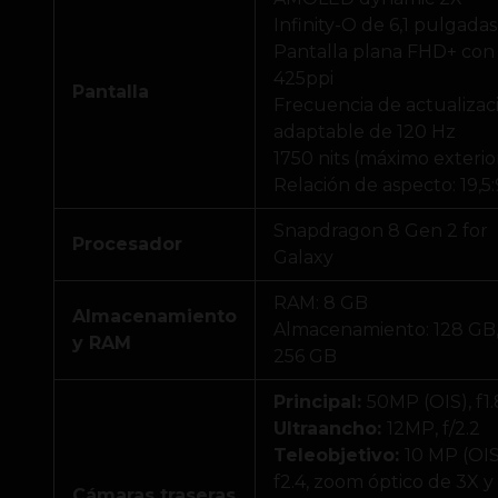
Infinity-O de 6,1 pulgadas
Pantalla plana FHD+ con
425ppi
Pantalla
Frecuencia de actualizac
adaptable de 120 Hz
1750 nits (máximo exterio
Relación de aspecto: 19,5:
Snapdragon 8 Gen 2 for
Procesador
Galaxy
RAM: 8 GB
Almacenamiento
Almacenamiento: 128 GB
y RAM
256 GB
Principal:
50MP (OIS), f1.
Ultraancho:
12MP, f/2.2
Teleobjetivo:
10 MP (OIS
f2.4, zoom óptico de 3X y
Cámaras traseras