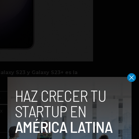
alaxy S23 y Galaxy S23+ es la
3
Samsung Galaxy S23+
 x
Dimensiones: 76,2 x 157,7 x
7,62 mm
Peso: 195,8 gramos
AMOLED dynamic 2X