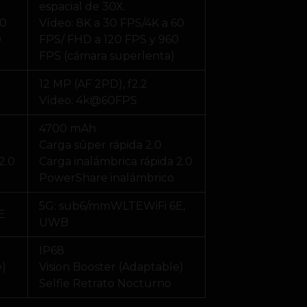
espacial de 30X.
60
Vídeo: 8K a 30 FPS/4K a 60
0
FPS/ FHD a 120 FPS y 960
FPS (cámara superlenta)
12 MP (AF 2PD), f2.2
Vídeo: 4k@60FPS
4700 mAh
Carga súper rápida 2.0
2.0
Carga inalámbrica rápida 2.0
PowerShare inalámbrico
5G: sub6/mmWLTEWiFi 6E,
E
UWB
IP68
e)
Vision Booster (Adaptable)
Selfie Retrato Nocturno