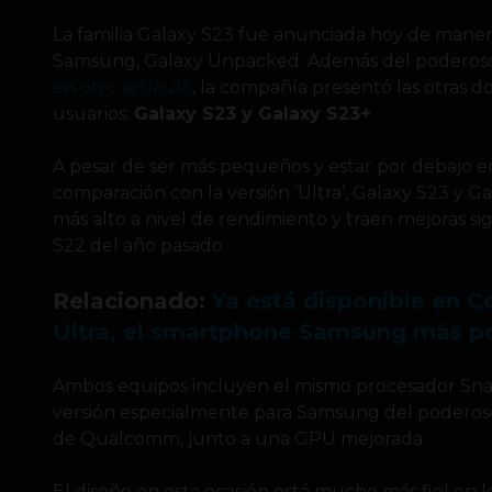
La familia Galaxy S23 fue anunciada hoy de manera
Samsung, Galaxy Unpacked. Además del podero
en otro artículo
, la compañía presentó las otras d
usuarios:
Galaxy S23 y Galaxy S23+
.
A pesar de ser más pequeños y estar por debajo en
comparación con la versión ‘Ultra’, Galaxy S23 y G
más alto a nivel de rendimiento y traen mejoras sig
S22 del año pasado.
Relacionado:
Ya está disponible en C
Ultra, el smartphone Samsung más p
Ambos equipos incluyen el mismo procesador Sna
versión especialmente para Samsung del poderos
de Qualcomm, junto a una GPU mejorada.
El diseño en esta ocasión está mucho más fiel en l