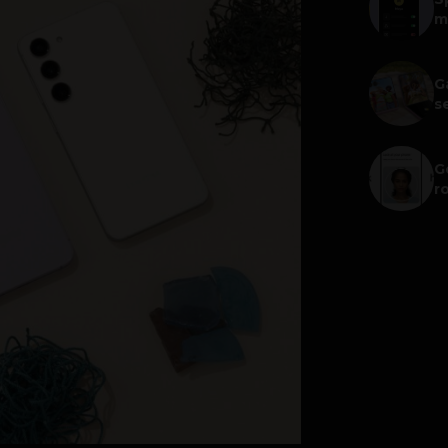
m
G
s
G
r