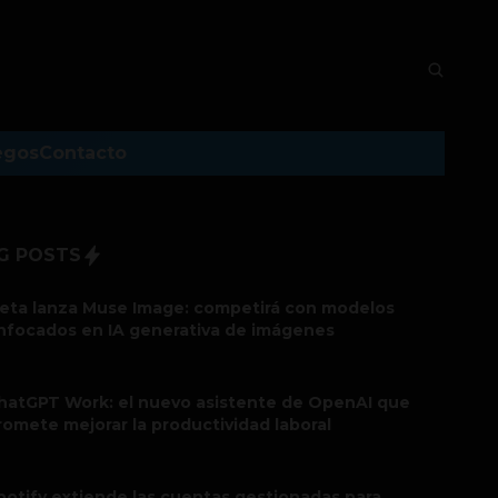
egos
Contacto
G POSTS
eta lanza Muse Image: competirá con modelos
nfocados en IA generativa de imágenes
hatGPT Work: el nuevo asistente de OpenAI que
romete mejorar la productividad laboral
potify extiende las cuentas gestionadas para