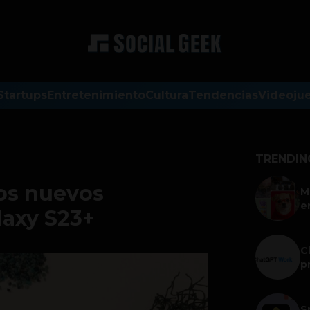
Startups
Entretenimiento
Cultura
Tendencias
Videoju
TRENDIN
os nuevos
M
e
laxy S23+
C
p
S