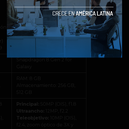
Infinity-O de 6,6 pulgadas
Pantalla plana FHD+ con
393ppi
ión
Frecuencia de actualización
adaptable de 120 Hz
r)
1750 nits (máximo exterior)
9
Relación de aspecto: 19,5:9
Snapdragon 8 Gen 2 for
Galaxy
RAM: 8 GB
,
Almacenamiento: 256 GB,
512 GB
8
Principal:
50MP (OIS), f1.8
Ultraancho:
12MP, f2.2
),
Teleobjetivo:
10MP (OIS),
f2.4, zoom óptico de 3X y