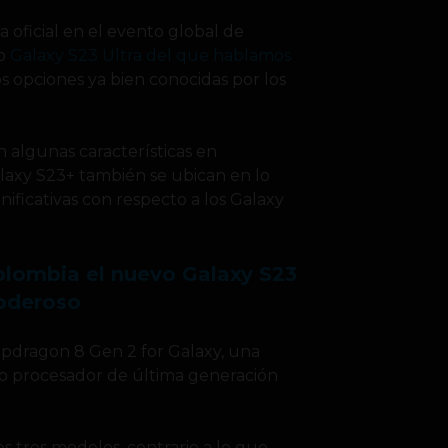
 oficial en el evento global de
so
Galaxy S23 Ultra del que hablamos
os opciones ya bien conocidas por los
 algunas características en
alaxy S23+ también se ubican en lo
nificativas con respecto a los Galaxy
olombia el nuevo Galaxy S23
oderoso
pdragon 8 Gen 2 for Galaxy, una
o procesador de última generación
os tres modelos, contrario a lo que