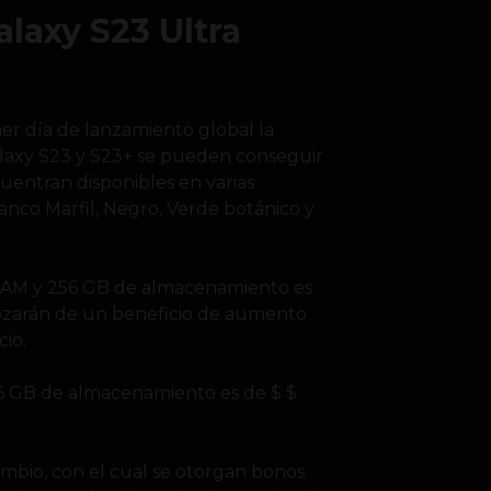
alaxy S23 Ultra
r día de lanzamiento global la
 Galaxy S23 y S23+ se pueden conseguir
uentran disponibles en varias
nco Marfil, Negro, Verde botánico y
RAM y 256 GB de almacenamiento es
gozarán de un beneficio de aumento
io.
56 GB de almacenamiento es de $ $
mbio, con el cual se otorgan bonos