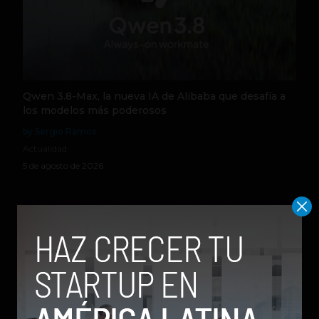
Qwen 3.8-Max, la nueva IA de Alibaba que desafía a
los modelos más poderosos
by Sergio Ramos
Actualidad
5 de agosto de 2026