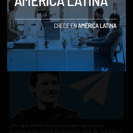
Nequi anuncia que pronto operará como compañía
de financiamiento independi
by Sergio Ramos
Actualidad
31 de julio de 2026
¿Por qué emitió Rusia una orden de captura
internacional contra Pavel Dúrov, CEO de Telegram?