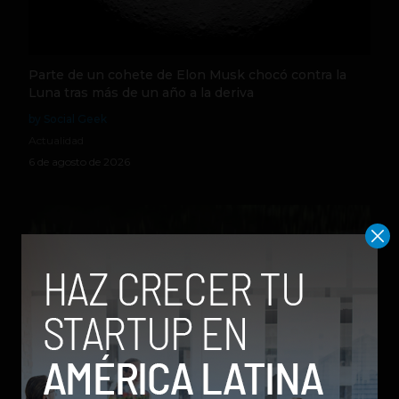
Parte de un cohete de Elon Musk chocó contra la
Luna tras más de un año a la deriva
by Social Geek
Actualidad
6 de agosto de 2026