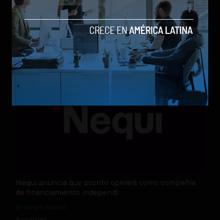
Qwen 3.8-Max, la nueva IA de Alibaba que desafía a
los modelos más poderosos
by Sergio Ramos
Actualidad
5 de agosto de 2026
Nequi anuncia que pronto operará como compañía
de financiamiento independi
by Sergio Ramos
Actualidad