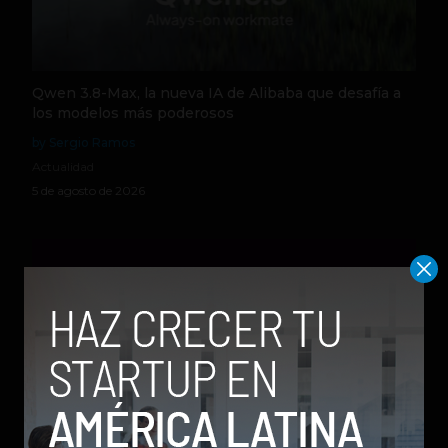
Qwen 3.8-Max, la nueva IA de Alibaba que desafía a
los modelos más poderosos
by Sergio Ramos
Actualidad
5 de agosto de 2026