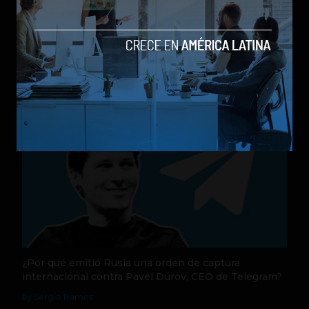
Nequi anuncia que pronto operará como compañía
de financiamiento independi
by Sergio Ramos
Actualidad
31 de julio de 2026
¿Por qué emitió Rusia una orden de captura
internacional contra Pavel Dúrov, CEO de Telegram?
by Sergio Ramos