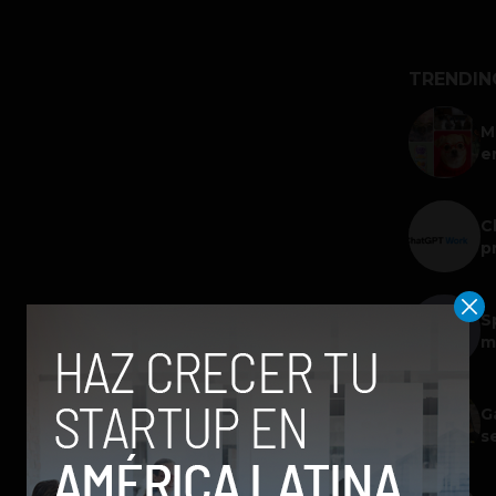
TRENDIN
M
e
C
p
S
m
G
s