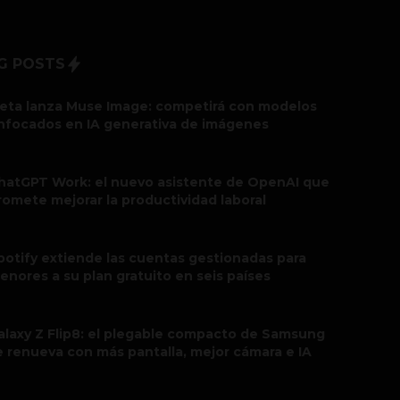
G POSTS
eta lanza Muse Image: competirá con modelos
nfocados en IA generativa de imágenes
hatGPT Work: el nuevo asistente de OpenAI que
romete mejorar la productividad laboral
potify extiende las cuentas gestionadas para
enores a su plan gratuito en seis países
alaxy Z Flip8: el plegable compacto de Samsung
e renueva con más pantalla, mejor cámara e IA