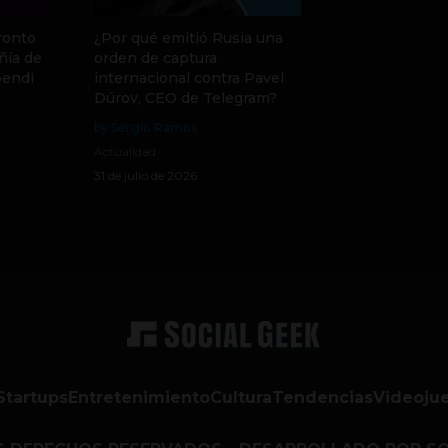
ronto
¿Por qué emitió Rusia una
ñía de
orden de captura
pendi
internacional contra Pavel
Dúrov, CEO de Telegram?
by Sergio Ramos
Actualidad
31 de julio de 2026
Startups
Entretenimiento
Cultura
Tendencias
Videoju