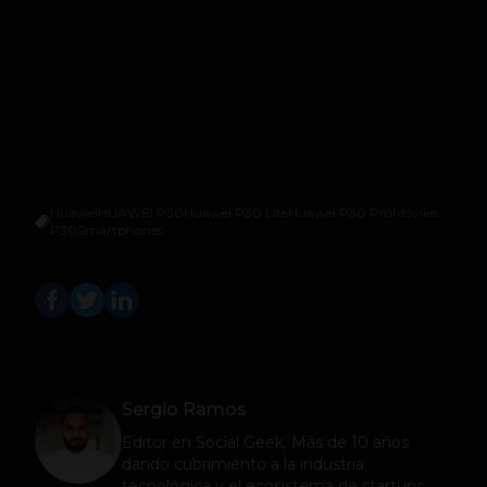
Huawei
HUAWEI P30
Huawei P30 Lite
Huawei P30 Pro
Móviles
P30
Smartphones
Sergio Ramos
Editor en
Social Geek
. Más de 10 años
dando cubrimiento a la industria
tecnológica y el ecosistema de startups.