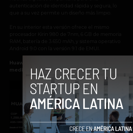
autenticación de identidad rápida y segura, lo
que a su vez permite un diseño más limpio.
En su interior esta versión ofrece el mismo
procesador Kirin 980 de 7nm, 6 GB de memoria
RAM, batería de 3.650 mAh, y sistema operativo
Android 9.0 con la versión 9.1 de EMUI.
Huawei P30 Lite: 3 cámaras para la gama
media