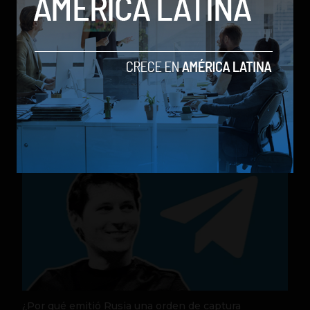
Nequi anuncia que pronto operará como compañía
de financiamiento independi
by Sergio Ramos
Actualidad
31 de julio de 2026
¿Por qué emitió Rusia una orden de captura