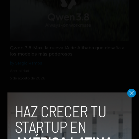
Qwen 3.8-Max, la nueva IA de Alibaba que desafía a
los modelos más poderosos
by Sergio Ramos
Actualidad
5 de agosto de 2026