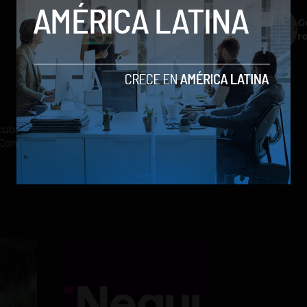
G
r
ubrimiento a la industria tecnológica y el
st Company México, Entrepreneur Magazine