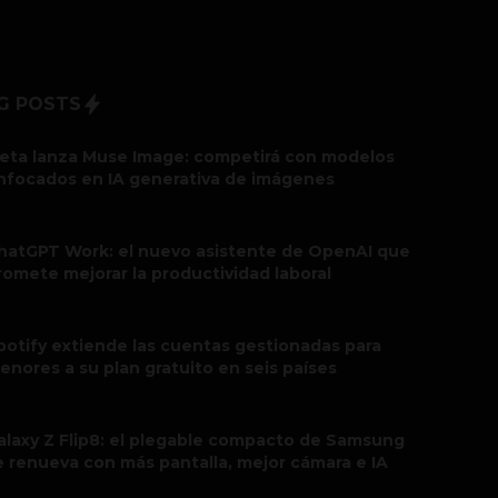
G POSTS
eta lanza Muse Image: competirá con modelos
nfocados en IA generativa de imágenes
hatGPT Work: el nuevo asistente de OpenAI que
romete mejorar la productividad laboral
potify extiende las cuentas gestionadas para
enores a su plan gratuito en seis países
alaxy Z Flip8: el plegable compacto de Samsung
e renueva con más pantalla, mejor cámara e IA