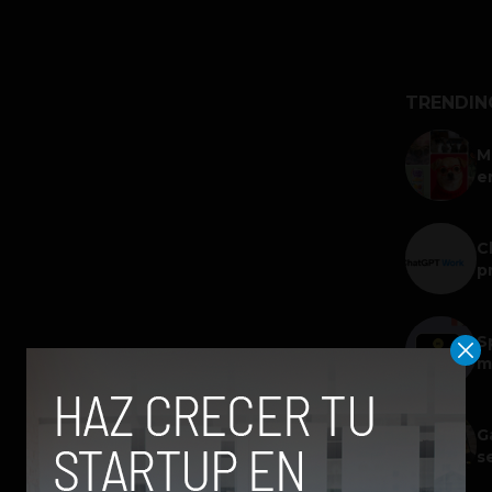
TRENDIN
M
e
C
p
S
m
G
s