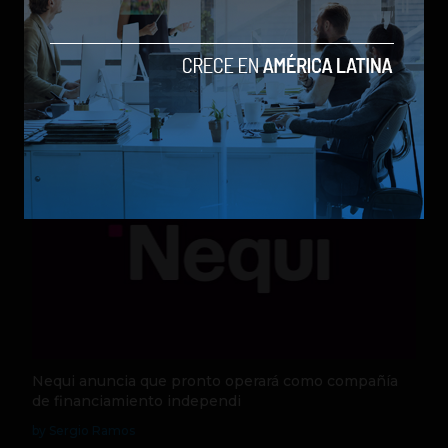
Qwen 3.8-Max, la nueva IA de Alibaba que desafía a
los modelos más poderosos
by Sergio Ramos
Actualidad
5 de agosto de 2026
Nequi anuncia que pronto operará como compañía
de financiamiento independi
by Sergio Ramos