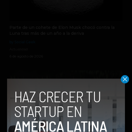
Parte de un cohete de Elon Musk chocó contra la
Luna tras más de un año a la deriva
by Social Geek
Actualidad
6 de agosto de 2026