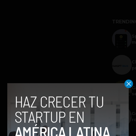
TRENDIN
S
m
C
p
G
s
G
r