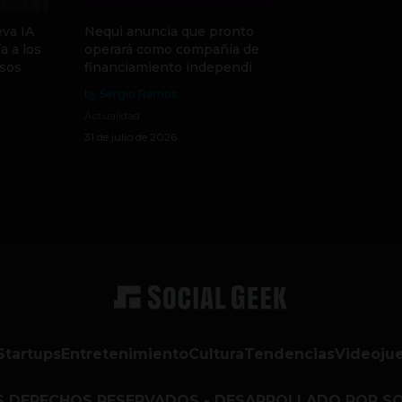
va IA
Nequi anuncia que pronto
a a los
operará como compañía de
sos
financiamiento independi
by Sergio Ramos
Actualidad
31 de julio de 2026
Startups
Entretenimiento
Cultura
Tendencias
Videoju
S DERECHOS RESERVADOS - DESARROLLADO POR SO