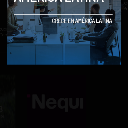
O
f
ubrimiento a la industria tecnológica y el
st Company México, Entrepreneur Magazine