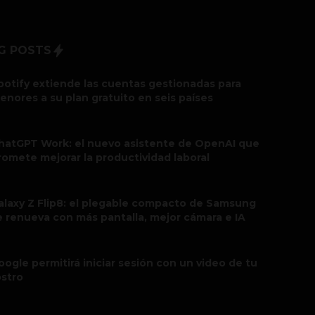
G POSTS
potify extiende las cuentas gestionadas para
enores a su plan gratuito en seis países
hatGPT Work: el nuevo asistente de OpenAI que
romete mejorar la productividad laboral
alaxy Z Flip8: el plegable compacto de Samsung
e renueva con más pantalla, mejor cámara e IA
oogle permitirá iniciar sesión con un video de tu
ostro