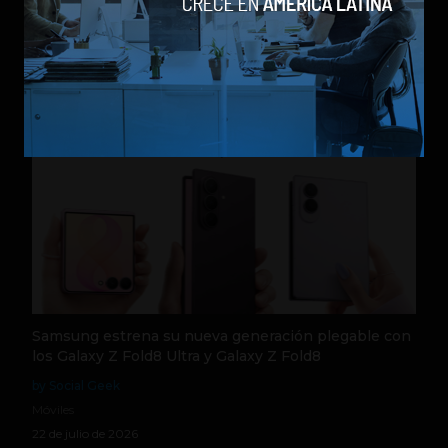
by Social Geek
Móviles
23 de julio de 2026
Samsung estrena su nueva generación plegable con
los Galaxy Z Fold8 Ultra y Galaxy Z Fold8
by Social Geek
Móviles
22 de julio de 2026