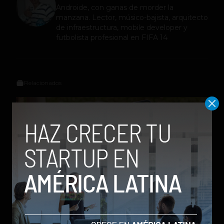
Androide, con ganas de morder la
manzana. Lector, músico-bajista, arquitecto
de infraestructura, mobile developer y
futbolista profesional en FIFA 14
Relacionados
Galaxy Z Flip8: el plegable compacto de Samsung se
renueva con más pantalla, mejor cámara e IA