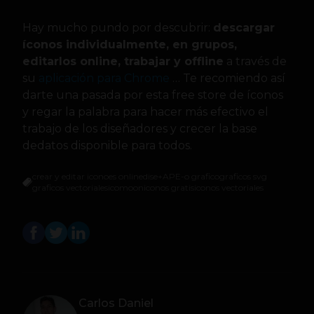
Hay mucho pundo por descubrir:
descargar
íconos individualmente, en grupos,
editarlos online, trabajar y offline
a través de
su
aplicación para Chrome
… Te recomiendo así
darte una pasada por esta free store de íconos
y regar la palabra para hacer más efectivo el
trabajo de los diseñadores y crecer la base
dedatos disponible para todos.
crear y editar iconoes online
dise+APE-o grafico
graficos svg
graficos vectoriales
icomoon
iconos gratis
iconos vectoriales
Carlos Daniel