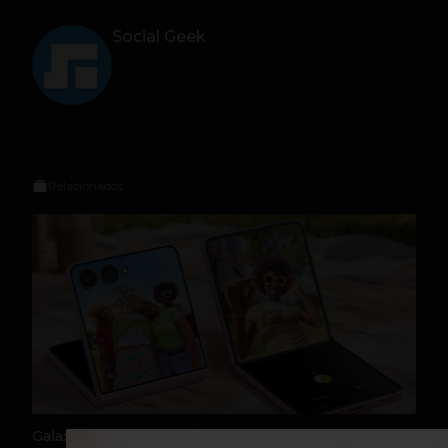
Social Geek
Relacionados
Galaxy Z Flip8: el plegable compacto de Samsung se