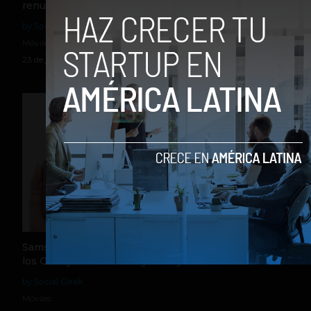
renueva con más pantalla, mejor cámara e IA
by Social Geek
Móviles
23 de julio de 2026
Samsung estrena su nueva generación plegable con
los Galaxy Z Fold8 Ultra y Galaxy Z Fold8
by Social Geek
Móviles