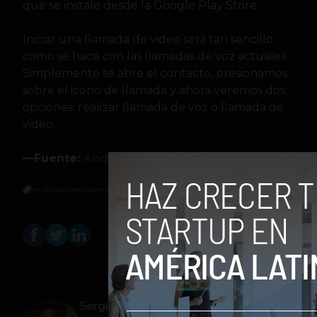
que se instale desde la Google Play Store.
Iniciar una llamada de video será tan sencillo
como se hace con las llamadas de voz actuales.
Simplemente se abre el contacto, presionamos
sobre el icono de llamada y ahora veremos dos
opciones: realizar llamada de voz o llamada de
video.
—Fuente:
Android Police
android
Videollamadas
Whatsapp
Sergio Ramos