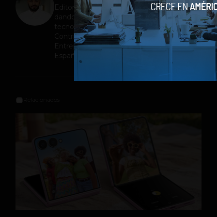
Editor en
Social Geek
. Más de 10 años
dando cubrimiento a la industria
tecnológica y el ecosistema de startups.
Contribuidor en Fast Company México,
Entrepreneur Magazine y Forbes en
Español.
Relacionados