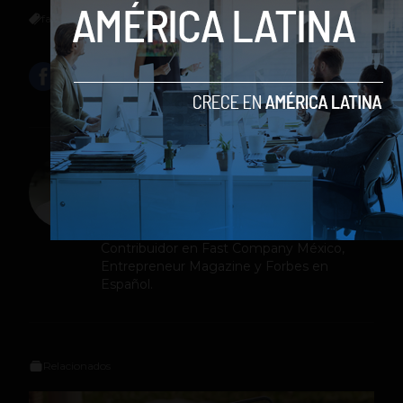
facebook
privacidad
Whatsapp
Sergio Ramos
Editor en
Social Geek
. Más de 10 años
dando cubrimiento a la industria
tecnológica y el ecosistema de startups.
Contribuidor en Fast Company México,
Entrepreneur Magazine y Forbes en
Español.
Relacionados