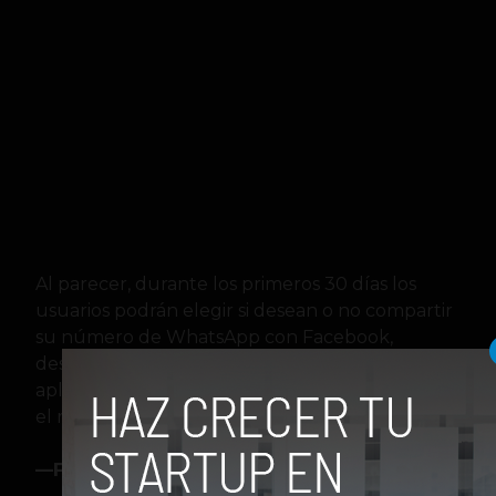
Al parecer, durante los primeros 30 días los
usuarios podrán elegir si desean o no compartir
su número de WhatsApp con Facebook,
desactivando la casilla al momento que la
aplicación muestra el aviso, o directamente en
el menú de ajustes.
—Fuente:
Blog WhatsApp