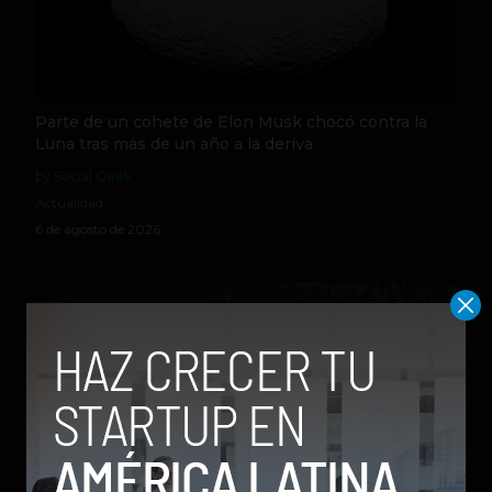
Parte de un cohete de Elon Musk chocó contra la
Luna tras más de un año a la deriva
by Social Geek
Actualidad
6 de agosto de 2026