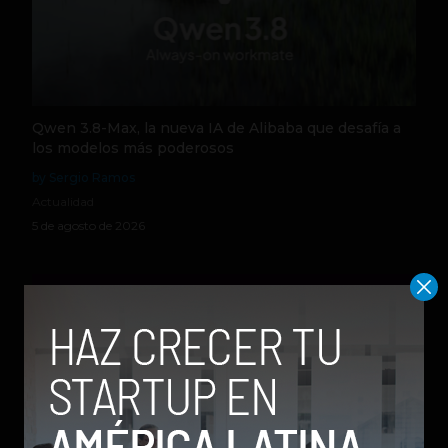
Qwen 3.8-Max, la nueva IA de Alibaba que desafía a
los modelos más poderosos
by Sergio Ramos
Actualidad
5 de agosto de 2026