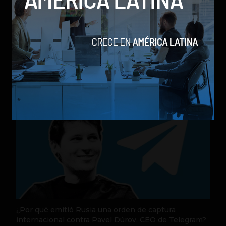
Nequi anuncia que pronto operará como compañía
de financiamiento independi
by Sergio Ramos
Actualidad
31 de julio de 2026
¿Por qué emitió Rusia una orden de captura
internacional contra Pavel Dúrov, CEO de Telegram?