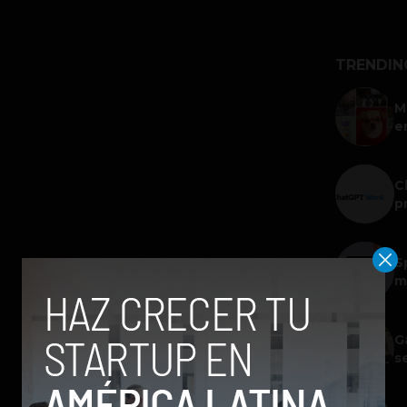
TRENDIN
M
e
C
p
S
m
G
s