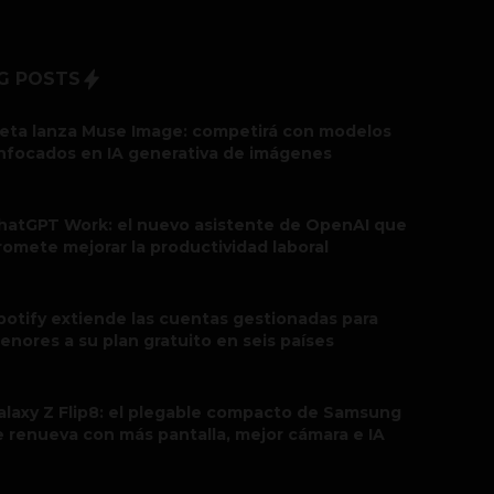
G POSTS
eta lanza Muse Image: competirá con modelos
nfocados en IA generativa de imágenes
hatGPT Work: el nuevo asistente de OpenAI que
romete mejorar la productividad laboral
potify extiende las cuentas gestionadas para
enores a su plan gratuito en seis países
alaxy Z Flip8: el plegable compacto de Samsung
e renueva con más pantalla, mejor cámara e IA