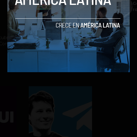
G
r
ubrimiento a la industria tecnológica y el
st Company México, Entrepreneur Magazine