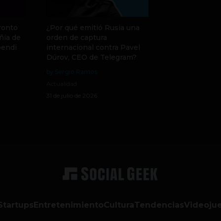
ronto
¿Por qué emitió Rusia una
ñía de
orden de captura
pendi
internacional contra Pavel
Dúrov, CEO de Telegram?
by Sergio Ramos
Actualidad
31 de julio de 2026
Startups
Entretenimiento
Cultura
Tendencias
Videoju