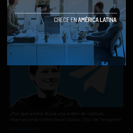
Nequi anuncia que pronto operará como compañía
de financiamiento independi
by Sergio Ramos
Actualidad
31 de julio de 2026
¿Por qué emitió Rusia una orden de captura
internacional contra Pavel Dúrov, CEO de Telegram?
by Sergio Ramos