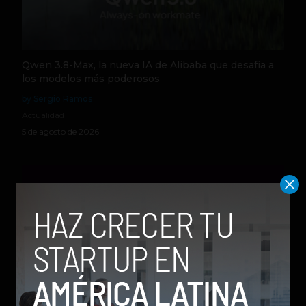
Qwen 3.8-Max, la nueva IA de Alibaba que desafía a
los modelos más poderosos
by Sergio Ramos
Actualidad
5 de agosto de 2026