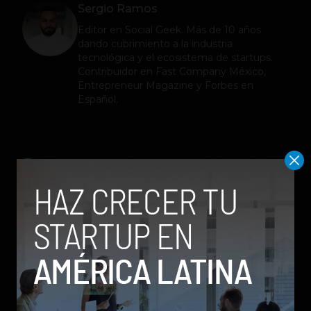
Sergio Ramos
Editor en
Social Geek
. Más de 10 años
dando cubrimiento a la industria
tecnológica y el ecosistema de startups.
Contribuidor en Fast Company México,
Entrepreneur Magazine y Forbes en
Español.
Relacionados