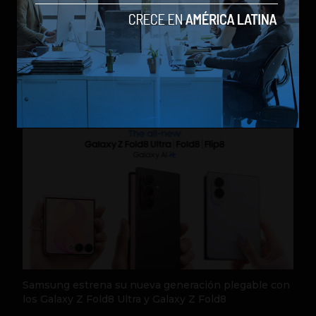
Galaxy Z Flip8: el plegable compacto de Samsung se
renueva con más pantalla, mejor cámara e IA
by Social Geek
Móviles
23 de julio de 2026
Samsung estrena su nueva generación plegable con
los Galaxy Z Fold8 Ultra y Galaxy Z Fold8