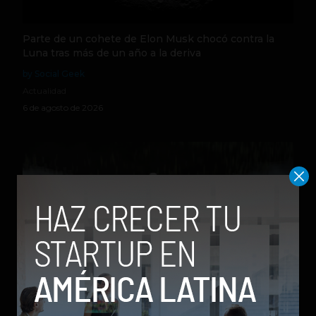
Parte de un cohete de Elon Musk chocó contra la
Luna tras más de un año a la deriva
by Social Geek
Actualidad
6 de agosto de 2026
Qwen 3.8-Max, la nueva IA de Alibaba que desafía a
los modelos más poderosos