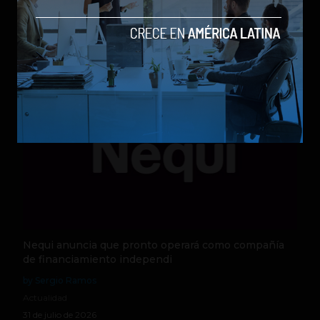
by Sergio Ramos
Actualidad
5 de agosto de 2026
Nequi anuncia que pronto operará como compañía
de financiamiento independi
by Sergio Ramos
Actualidad
31 de julio de 2026