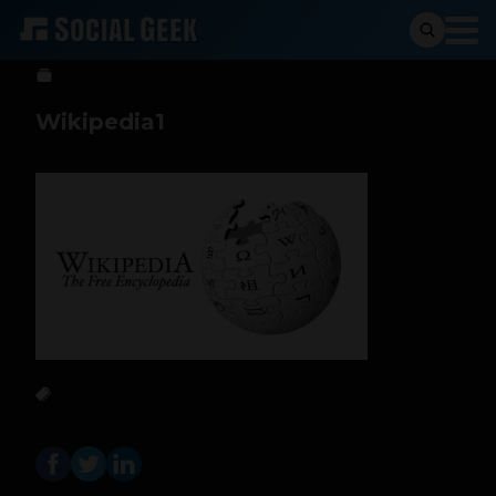
btriana
15 de enero de 2016
Wikipedia1