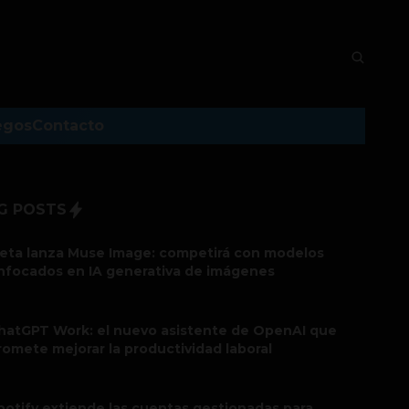
egos
Contacto
G POSTS
eta lanza Muse Image: competirá con modelos
nfocados en IA generativa de imágenes
hatGPT Work: el nuevo asistente de OpenAI que
romete mejorar la productividad laboral
potify extiende las cuentas gestionadas para