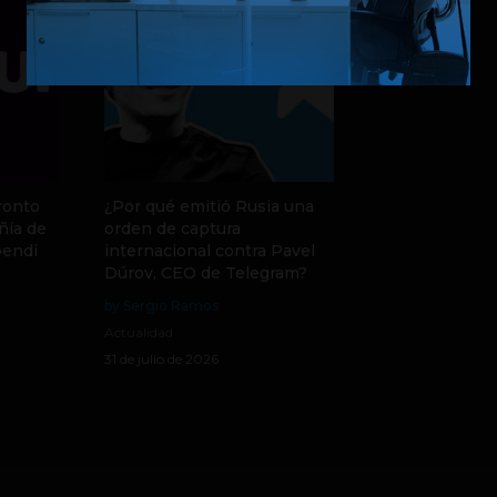
ronto
¿Por qué emitió Rusia una
ñía de
orden de captura
pendi
internacional contra Pavel
Dúrov, CEO de Telegram?
by Sergio Ramos
Actualidad
31 de julio de 2026