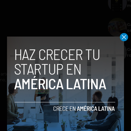
m
G
s
G
r
rte, supuesto de actriz y cantante,
, el cine, el baile y la literatura. "Mi