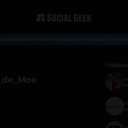
Startups
Entretenimiento
Cultura
Tendencias
Videoju
TRENDIN
a_de_Moe
M
e
C
p
S