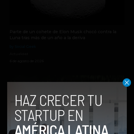
Parte de un cohete de Elon Musk chocó contra la
Luna tras más de un año a la deriva
by Social Geek
Actualidad
6 de agosto de 2026