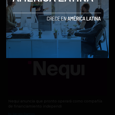
Qwen 3.8-Max, la nueva IA de Alibaba que desafía a
los modelos más poderosos
by Sergio Ramos
Actualidad
5 de agosto de 2026
Nequi anuncia que pronto operará como compañía
de financiamiento independi
by Sergio Ramos