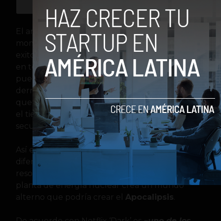
El argumento de esta historia que en algún
momento fue comparada con la también
exitosa serie de Netflix «
Stranger things
» gira
en torno de la desaparición de dos niños en un
pueblo ficticio de Alemania, allí un portal
derrumba las barreras del concepto del tiempo
que tenemos, llevando a los actores a viajes en
el tiempo. así que la pregunta final no es quién
secuestró a los niños, sino cuándo.
Así es como el mismo personaje pero en
diferentes etapas generacionales, deben
resolver el enigma del pueblo donde una
planta de energía nuclear crea un mundo
alterno que podría crear el
Apocalipsis
.
De acuerdo con Netflix ‘Dark’ es
«
uno de los