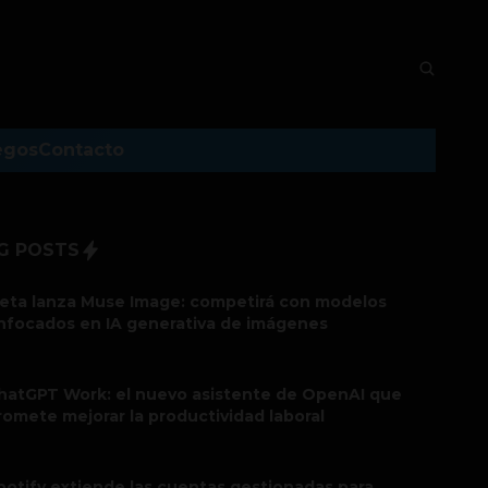
egos
Contacto
G POSTS
eta lanza Muse Image: competirá con modelos
nfocados en IA generativa de imágenes
hatGPT Work: el nuevo asistente de OpenAI que
romete mejorar la productividad laboral
potify extiende las cuentas gestionadas para