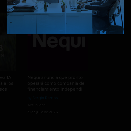
va IA
Nequi anuncia que pronto
a a los
operará como compañía de
sos
financiamiento independi
by Sergio Ramos
Actualidad
31 de julio de 2026