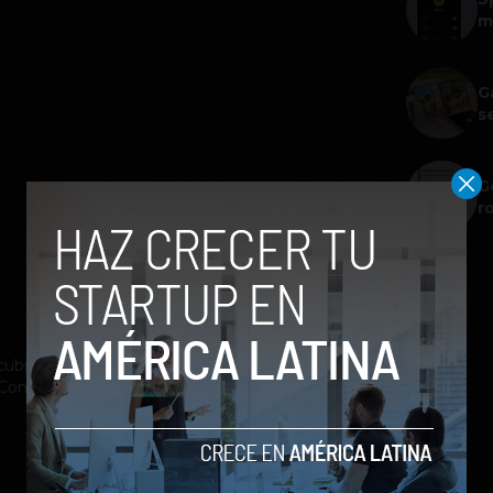
m
G
s
G
r
ubrimiento a la industria tecnológica y el
st Company México, Entrepreneur Magazine