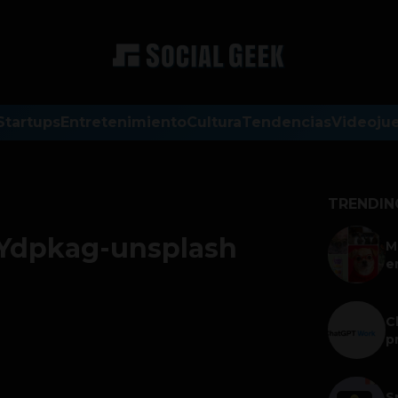
Startups
Entretenimiento
Cultura
Tendencias
Videoju
TRENDIN
fYdpkag-unsplash
M
e
C
p
S