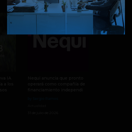
va IA
Nequi anuncia que pronto
a a los
operará como compañía de
sos
financiamiento independi
by Sergio Ramos
Actualidad
31 de julio de 2026