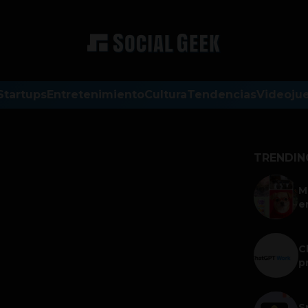
Startups
Entretenimiento
Cultura
Tendencias
Videoju
TRENDIN
M
e
C
p
S