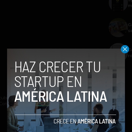
m
G
s
G
r
ubrimiento a la industria tecnológica y el
st Company México, Entrepreneur Magazine