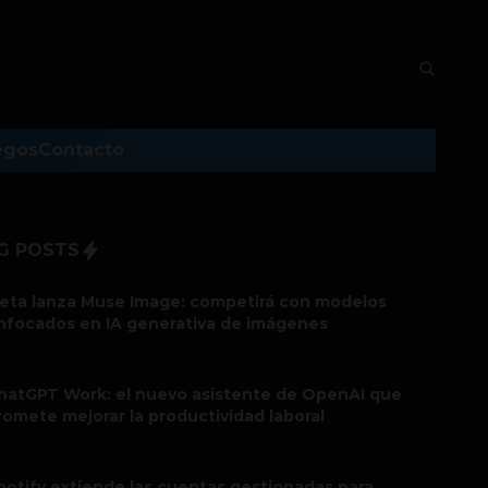
egos
Contacto
G POSTS
eta lanza Muse Image: competirá con modelos
nfocados en IA generativa de imágenes
hatGPT Work: el nuevo asistente de OpenAI que
romete mejorar la productividad laboral
potify extiende las cuentas gestionadas para