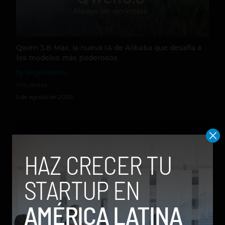
Qwen 3.8-Max, la nueva IA de Alibaba que desafía a
los modelos más poderosos
by Sergio Ramos
Actualidad
5 de agosto de 2026