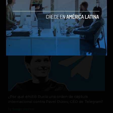
Nequi anuncia que pronto operará como compañía
de financiamiento independi
by Sergio Ramos
Actualidad
31 de julio de 2026
¿Por qué emitió Rusia una orden de captura
internacional contra Pavel Dúrov, CEO de Telegram?
by Sergio Ramos