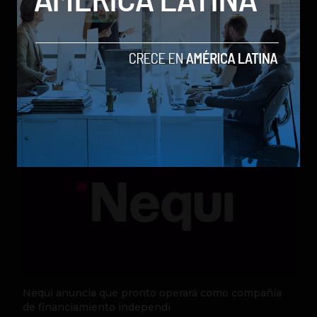
Qwen 3.8-Max, la nueva IA de Alibaba que desafía a
los modelos más poderosos
by Sergio Ramos
Actualidad
5 de agosto de 2026
Nequi anuncia que pronto operará como compañía
de financiamiento independi