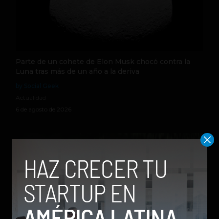
Parte de un cohete de Elon Musk chocó contra la
Luna tras más de un año a la deriva
by Social Geek
Actualidad
6 de agosto de 2026