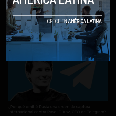
Nequi anuncia que pronto operará como compañía
de financiamiento independi
by Sergio Ramos
Actualidad
31 de julio de 2026
¿Por qué emitió Rusia una orden de captura
internacional contra Pavel Dúrov, CEO de Telegram?