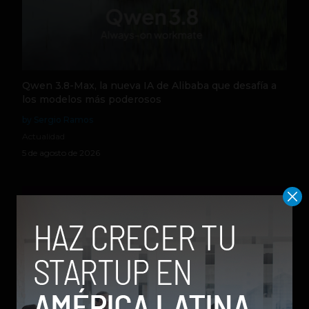
Qwen 3.8-Max, la nueva IA de Alibaba que desafía a
los modelos más poderosos
by Sergio Ramos
Actualidad
5 de agosto de 2026