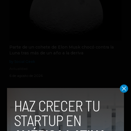
Parte de un cohete de Elon Musk chocó contra la
Luna tras más de un año a la deriva
by Social Geek
Actualidad
6 de agosto de 2026