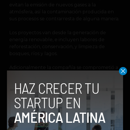
evitan la emisión de nuevos gases a la
atmósfera, así la contaminación producida en
sus procesos se contrarresta de alguna manera.
Los proyectos van desde la generación de
energía renovable, e incluyen labores de
reforestación, conservación, y limpieza de
bosques, ríos y lagos.
Adicionalmente la compañía se comprometió a
crear un fondo de 1.000 millones de dólares
destinados a
«acelerar el desarrollo global de
las tecnologías de reducción, captura y
extracción de carbono de la atmósfera».
Pese a sus buenas acciones Microsoft ha estado
envuelta en polémicas debido a que es el
proveedor de software y servicios en la nube de