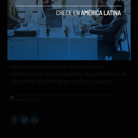
compañías de petróleo y gas como Chevron
Corporation y BP.
«Si bien hay mucho que
celebrar en el anuncio de Microsoft, no se
resuelve un gran vacío: los esfuerzos de
Microsoft para ayudar a las compañías de
combustibles fósiles a perforar más petróleo y
gas con aprendizaje automático y otras
tecnologías de inteligencia artificial»
, afirmó
Elizabeth Jardim, activista de Greenpeace.
«Mientras la compañía no finalice sus
contratos con las compañías de petróleo no se
convertirá realmente en carbono neutro»
.
Calentamiento global
medio ambiente
microsoft
Planeta
sostenibilidad