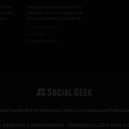
va IA
Nequi anuncia que pronto
a a los
operará como compañía de
sos
financiamiento independi
by Sergio Ramos
Actualidad
31 de julio de 2026
Startups
Entretenimiento
Cultura
Tendencias
Videoju
S DERECHOS RESERVADOS - DESARROLLADO POR SO