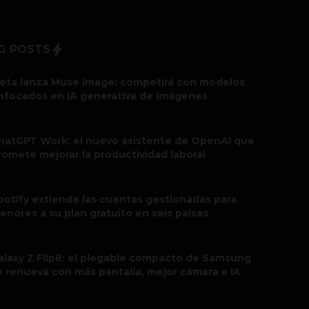
G POSTS
eta lanza Muse Image: competirá con modelos
nfocados en IA generativa de imágenes
hatGPT Work: el nuevo asistente de OpenAI que
romete mejorar la productividad laboral
potify extiende las cuentas gestionadas para
enores a su plan gratuito en seis países
alaxy Z Flip8: el plegable compacto de Samsung
e renueva con más pantalla, mejor cámara e IA