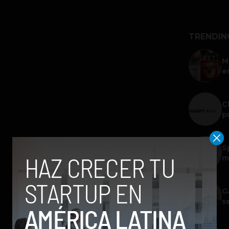
TRENDIN
M
e
C
p
S
m
G
s