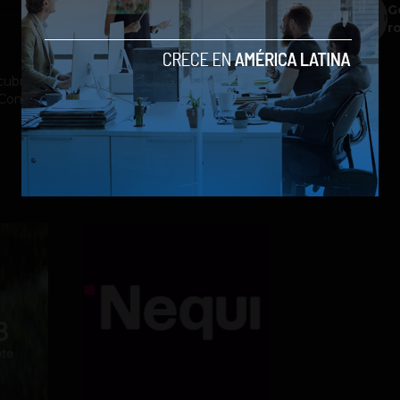
G
r
ubrimiento a la industria tecnológica y el
st Company México, Entrepreneur Magazine