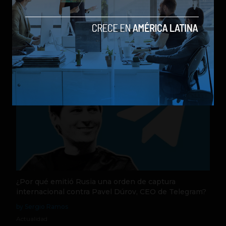
de financiamiento independi
by Sergio Ramos
Actualidad
31 de julio de 2026
¿Por qué emitió Rusia una orden de captura
internacional contra Pavel Dúrov, CEO de Telegram?
by Sergio Ramos
Actualidad