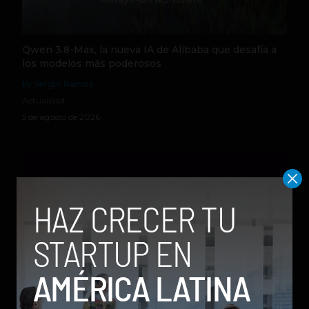
Qwen 3.8-Max, la nueva IA de Alibaba que desafía a
los modelos más poderosos
by Sergio Ramos
Actualidad
5 de agosto de 2026
Nequi anuncia que pronto operará como compañía