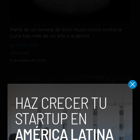
Parte de un cohete de Elon Musk chocó contra la
Luna tras más de un año a la deriva
by Social Geek
Actualidad
6 de agosto de 2026