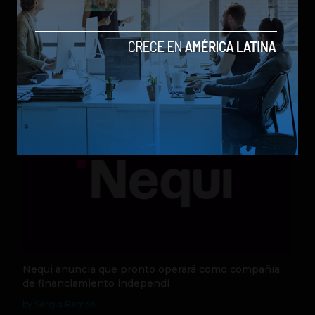
Qwen 3.8-Max, la nueva IA de Alibaba que desafía a
los modelos más poderosos
by Sergio Ramos
Actualidad
5 de agosto de 2026
Nequi anuncia que pronto operará como compañía
de financiamiento independi
by Sergio Ramos