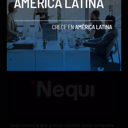
Qwen 3.8-Max, la nueva IA de Alibaba que desafía a
los modelos más poderosos
by Sergio Ramos
Actualidad
5 de agosto de 2026
Nequi anuncia que pronto operará como compañía