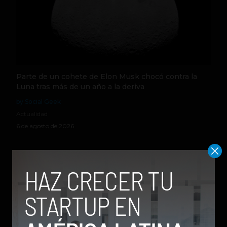
Parte de un cohete de Elon Musk chocó contra la
Luna tras más de un año a la deriva
by Social Geek
Actualidad
6 de agosto de 2026