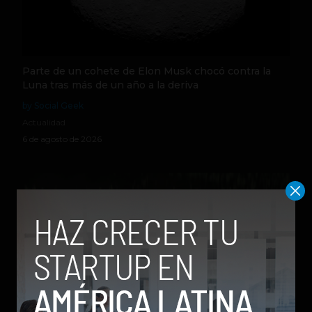
Parte de un cohete de Elon Musk chocó contra la
Luna tras más de un año a la deriva
by Social Geek
Actualidad
6 de agosto de 2026