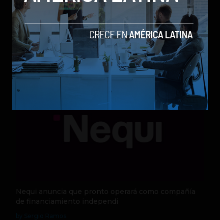
Qwen 3.8-Max, la nueva IA de Alibaba que desafía a
los modelos más poderosos
by Sergio Ramos
Actualidad
5 de agosto de 2026
Nequi anuncia que pronto operará como compañía
de financiamiento independi
by Sergio Ramos