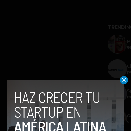
TRENDIN
M
e
C
p
S
m
G
s