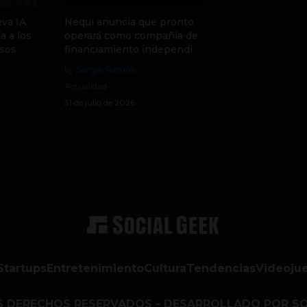
va IA
Nequi anuncia que pronto
a a los
operará como compañía de
sos
financiamiento independi
by Sergio Ramos
Actualidad
31 de julio de 2026
Startups
Entretenimiento
Cultura
Tendencias
Videoju
S DERECHOS RESERVADOS - DESARROLLADO POR SO