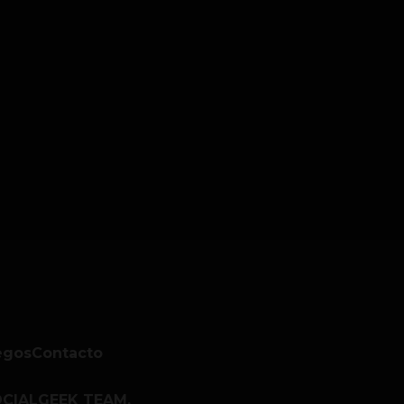
egos
Contacto
CIALGEEK TEAM.