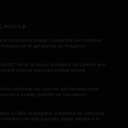
G POSTS
eta lanza Muse Image: competirá con modelos
nfocados en IA generativa de imágenes
hatGPT Work: el nuevo asistente de OpenAI que
romete mejorar la productividad laboral
potify extiende las cuentas gestionadas para
enores a su plan gratuito en seis países
alaxy Z Flip8: el plegable compacto de Samsung
e renueva con más pantalla, mejor cámara e IA