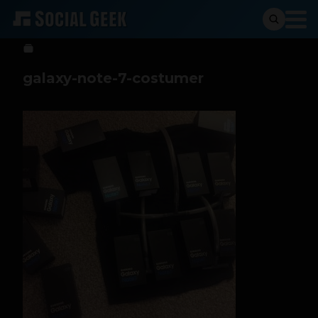
Sergio Ramos
19 de octubre de 2016
galaxy-note-7-costumer