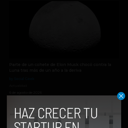
Parte de un cohete de Elon Musk chocó contra la
Luna tras más de un año a la deriva
by Social Geek
Actualidad
6 de agosto de 2026