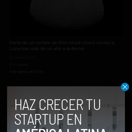
Parte de un cohete de Elon Musk chocó contra la
Luna tras más de un año a la deriva
by Social Geek
Actualidad
6 de agosto de 2026