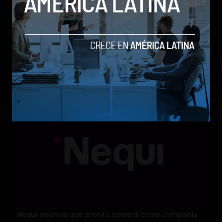
Qwen 3.8-Max, la nueva IA de Alibaba que desafía a
los modelos más poderosos
by Sergio Ramos
Actualidad
5 de agosto de 2026
Nequi anuncia que pronto operará como compañía