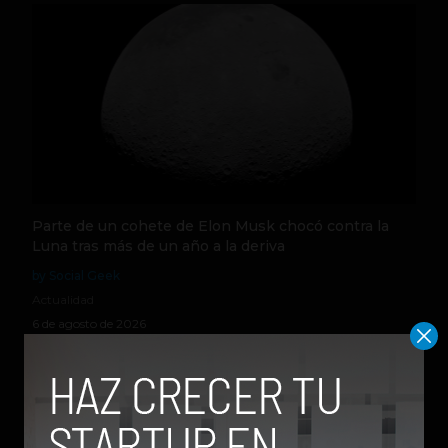
Parte de un cohete de Elon Musk chocó contra la
Luna tras más de un año a la deriva
by Social Geek
Actualidad
6 de agosto de 2026