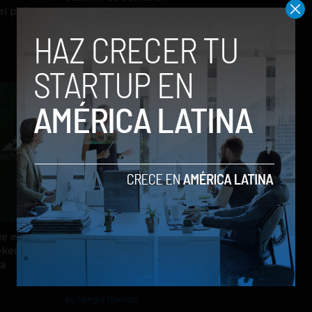
l país
by Social Geek
28 de julio de 2023
e el
Proyectos de sostenibilidad
ekend
se desarrollaron durante el
ra
fin de semana en Startup
Weekend Medellín
by Sergio Ramos