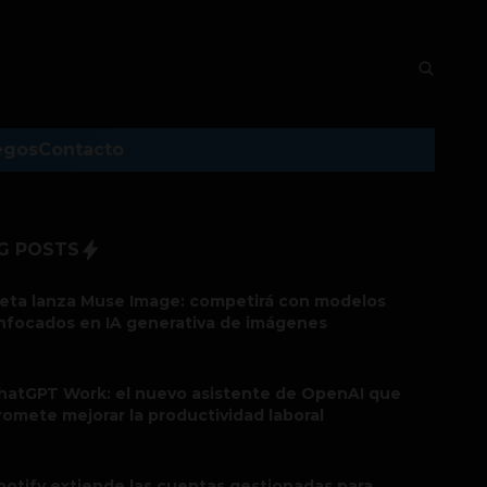
egos
Contacto
G POSTS
eta lanza Muse Image: competirá con modelos
nfocados en IA generativa de imágenes
hatGPT Work: el nuevo asistente de OpenAI que
romete mejorar la productividad laboral
potify extiende las cuentas gestionadas para