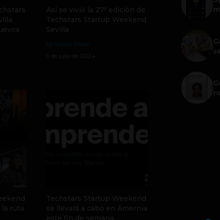
m
echstars
Así se vivió la 27º edición de
illa
Techstars Startup Weekend
nuevos
Sevilla
G
by Social Geek
s
9 de julio de 2024
G
r
Weekend
Techstars Startup Weekend
la ruta
se llevará a cabo en Amernia
este fin de semana