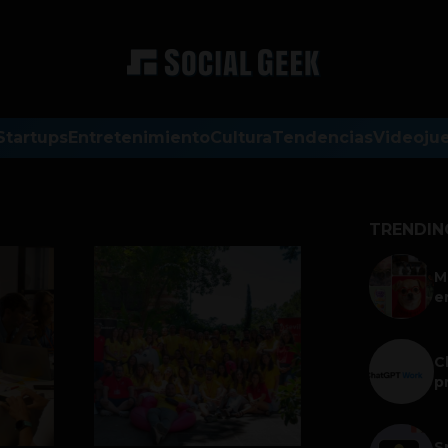
Startups
Entretenimiento
Cultura
Tendencias
Videoju
TRENDIN
M
e
C
p
S