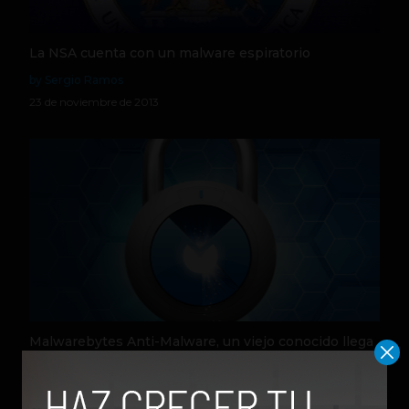
La NSA cuenta con un malware espiratorio
by Sergio Ramos
23 de noviembre de 2013
Malwarebytes Anti-Malware, un viejo conocido llega
a Android
by Sergio Ramos
16 de octubre de 2013