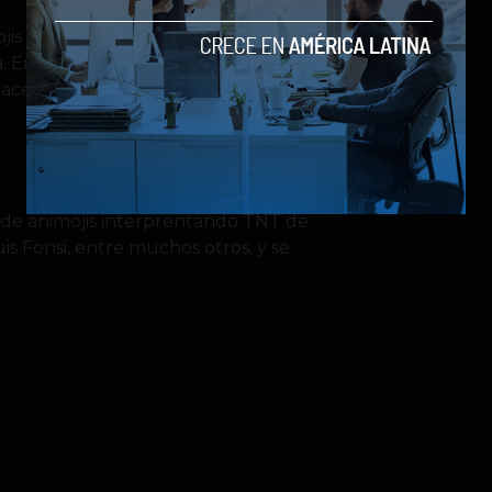
jis animados quedó claro que iban a
. En estos primeros días del iPhone X
hacerse con el equipo han
os de animojis interprentando TNT de
s Fonsi, entre muchos otros, y se