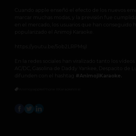
Cuando apple enseñó el efecto de los nuevos emo
marcar muchas modas, y la previsión fue cumplida
en el mercado, los usuarios que han conseguido 
popularizado el Animoji Karaoke.
https://youtu.be/5ob2LRPMsjI
En la redes sociales han viralizado tanto los víde
AC/DC, Gasolina de Daddy Yankee, Despacito de Lui
difunden con el hashtag
#AnimojiKaraoke.
Animoji
apple
iPhone X
Karaoke
Viral