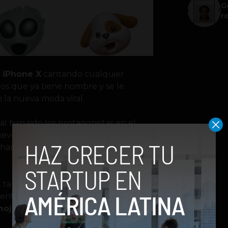
G
r
iPhone X
cantando cualquier
os que ya tiene nombre y se le
n la nueva moda viral.
al han sido los protagonistas en el
uevo smartphone de Apple. Toda la
le han visto interpretar desde temas de
 también mostró los animojis, una
miento que hace uso del
mojis
son emojis animados que