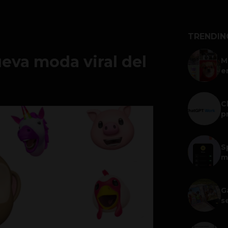
TRENDIN
ueva moda viral del
M
e
C
p
S
m
G
s