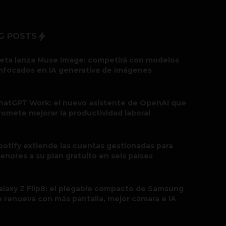
G POSTS
eta lanza Muse Image: competirá con modelos
nfocados en IA generativa de imágenes
hatGPT Work: el nuevo asistente de OpenAI que
romete mejorar la productividad laboral
potify extiende las cuentas gestionadas para
enores a su plan gratuito en seis países
alaxy Z Flip8: el plegable compacto de Samsung
e renueva con más pantalla, mejor cámara e IA