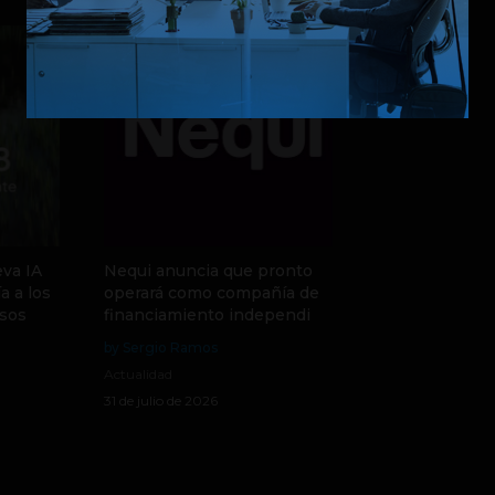
va IA
Nequi anuncia que pronto
a a los
operará como compañía de
sos
financiamiento independi
by Sergio Ramos
Actualidad
31 de julio de 2026