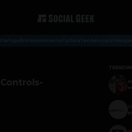
Startups
Entretenimiento
Cultura
Tendencias
Videoju
TRENDIN
Controls-
M
e
C
p
S