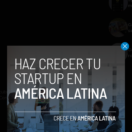
m
G
s
G
r
ubrimiento a la industria tecnológica y el
st Company México, Entrepreneur Magazine