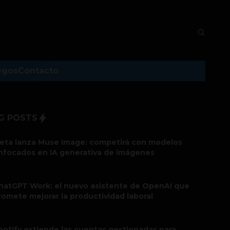
egos
Contacto
G POSTS
eta lanza Muse Image: competirá con modelos
nfocados en IA generativa de imágenes
hatGPT Work: el nuevo asistente de OpenAI que
romete mejorar la productividad laboral
potify extiende las cuentas gestionadas para