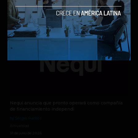
by Sergio Ramos
Actualidad
5 de agosto de 2026
Nequi anuncia que pronto operará como compañía
de financiamiento independi
by Sergio Ramos
Actualidad
31 de julio de 2026