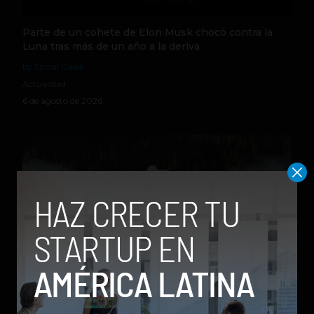
Parte de un cohete de Elon Musk chocó contra la
Luna tras más de un año a la deriva
by Social Geek
Actualidad
6 de agosto de 2026
Qwen 3.8-Max, la nueva IA de Alibaba que desafía a
los modelos más poderosos