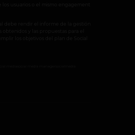
e los usuarios o el mismo engagement
nal debe rendir el informe de la gestión
 obtenidos y las propuestas para el
plir los objetivos del plan de Social
cial media
social media manager
socialmedia