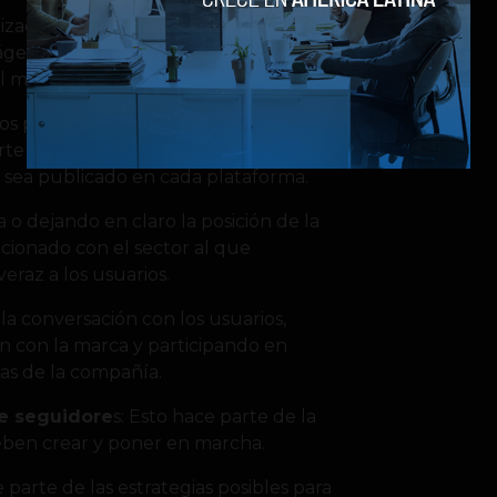
izadas cada una de las plataformas
genes, vídeos, inforgrafías o textos
al media que tenga la empresa.
ros personajes del sector para generar
erte en un referente de información
 sea publicado en cada plataforma.
 o dejando en claro la posición de la
cionado con el sector al que
eraz a los usuarios.
e la conversación con los usuarios,
n con la marca y participando en
as de la compañía.
e seguidore
s: Esto hace parte de la
deben crear y poner en marcha.
e parte de las estrategias posibles para