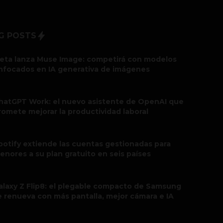
G POSTS
eta lanza Muse Image: competirá con modelos
nfocados en IA generativa de imágenes
hatGPT Work: el nuevo asistente de OpenAI que
romete mejorar la productividad laboral
potify extiende las cuentas gestionadas para
enores a su plan gratuito en seis países
alaxy Z Flip8: el plegable compacto de Samsung
e renueva con más pantalla, mejor cámara e IA