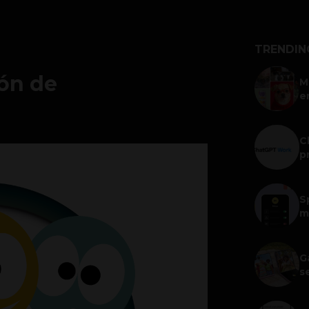
TRENDIN
ón de
M
e
C
p
S
m
G
s