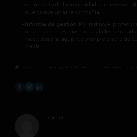
el aumento de la comunidad, la conversión d
que puede tener la compañía.
Informe de gestión
: Por último, el profesio
de comunidades, mostrando allí los resultados
mes o semana siguiente, siempre en pro de cum
Media.
community manager
gesti+APM-n de comunidades
redes sociales
so
Erii Giraldo