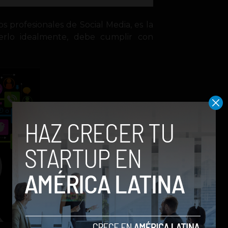
s profesionales de Social Media, es la
cerlo idealmente, debe cumplir con