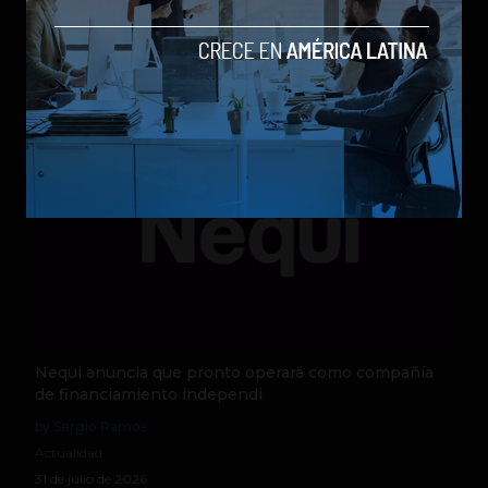
by Sergio Ramos
Actualidad
5 de agosto de 2026
Nequi anuncia que pronto operará como compañía
de financiamiento independi
by Sergio Ramos
Actualidad
31 de julio de 2026