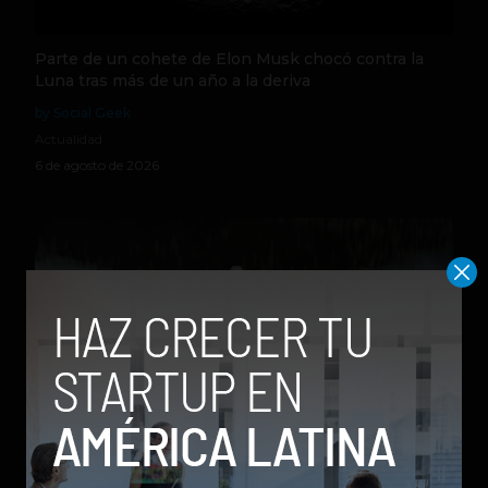
Parte de un cohete de Elon Musk chocó contra la
Luna tras más de un año a la deriva
by Social Geek
Actualidad
6 de agosto de 2026
Qwen 3.8-Max, la nueva IA de Alibaba que desafía a
los modelos más poderosos