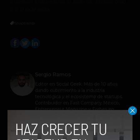
comentados e influyentes en un medio tan cambiante como
lo es el social media.
Snaptrends
Sergio Ramos
Editor en
Social Geek
. Más de 10 años
dando cubrimiento a la industria
tecnológica y el ecosistema de startups.
Contribuidor en Fast Company México,
Entrepreneur Magazine y Forbes en
Español.