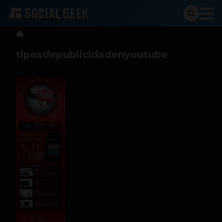
Social Geek
17 de febrero de 2013
tiposdepublicidadenyoutube