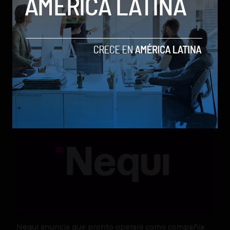
Qwen 3.8-Max, la nueva IA de Alibaba que desafía a
los modelos más poderosos
by Sergio Ramos
Actualidad
5 de agosto de 2026
Nequi anuncia que pronto operará como compañía