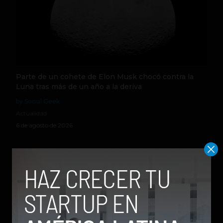
Parte de un cohete de Elon Musk chocó contra la
Luna tras más de un año a la deriva
by Social Geek
Actualidad
6 de agosto de 2026